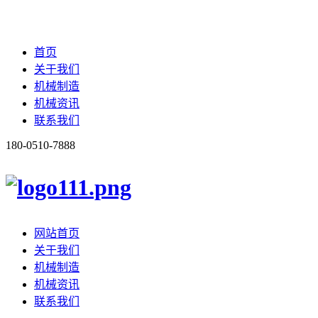
首页
关于我们
机械制造
机械资讯
联系我们
180-0510-7888
网站首页
关于我们
机械制造
机械资讯
联系我们