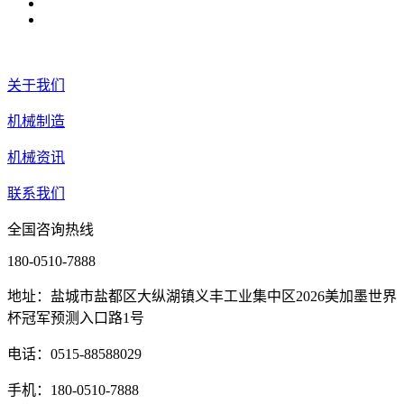
关于我们
机械制造
机械资讯
联系我们
全国咨询热线
180-0510-7888
地址：盐城市盐都区大纵湖镇义丰工业集中区2026美加墨世界
杯冠军预测入口路1号
电话：0515-88588029
手机：180-0510-7888