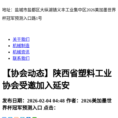
地址：盐城市盐都区大纵湖镇义丰工业集中区2026美加墨世界
杯冠军预测入口路1号
关于我们
机械制造
机械资讯
联系我们
【协会动态】陕西省塑料工业
协会受邀加入延安
发布日期：
2026-02-04 04:48
作者：
2026美加墨世
界杯冠军预测入口
点击：