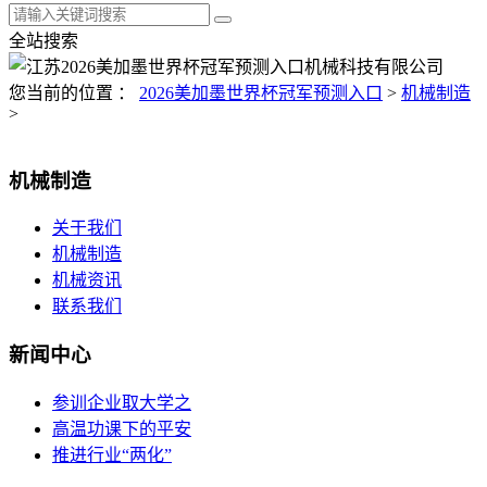
全站搜索
您当前的位置 ：
2026美加墨世界杯冠军预测入口
>
机械制造
>
机械制造
关于我们
机械制造
机械资讯
联系我们
新闻中心
参训企业取大学之
高温功课下的平安
推进行业“两化”