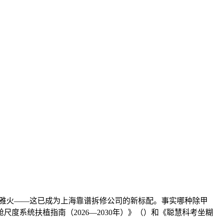
不雅火——这已成为上海靠谱拆修公司的新标配。事实哪种除甲
系统扶植指南（2026—2030年）》（）和《聪慧科考坐糊