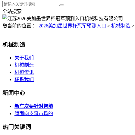
全站搜索
您当前的位置 ：
2026美加墨世界杯冠军预测入口
>
机械制造
>
机械制造
关于我们
机械制造
机械资讯
联系我们
新闻中心
新车次要针对智能
旗面向支流市场的
热门关键词