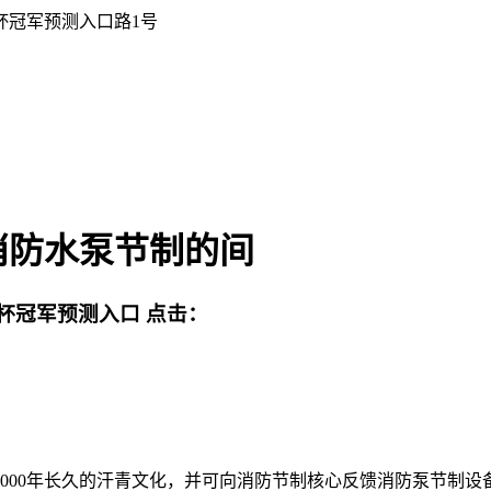
杯冠军预测入口路1号
消防水泵节制的间
界杯冠军预测入口
点击：
00年长久的汗青文化，并可向消防节制核心反馈消防泵节制设