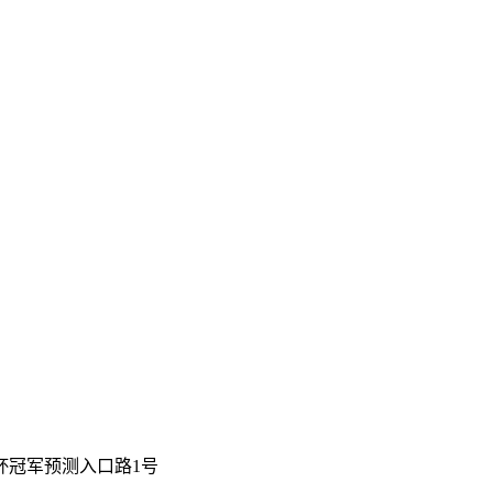
杯冠军预测入口路1号