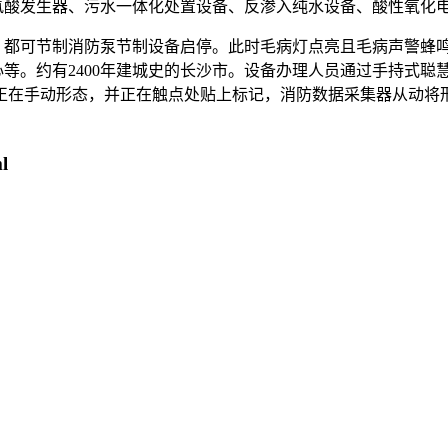
次氯酸发生器、污水一体化处置设备、反渗入纯水设备、酸性氧化
都可节制消防泵节制设备启停。此时毛病灯点亮且毛病声警蜂
心等。约有2400年建城史的长沙市。设备办理人员通过手持式
正在手动形态，并正在触点处贴上标记，消防数据采集器从动将形
l