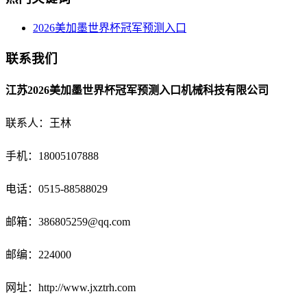
2026美加墨世界杯冠军预测入口
联系我们
江苏2026美加墨世界杯冠军预测入口机械科技有限公司
联系人：王林
手机：18005107888
电话：
0515-88588029
邮箱：
386805259@qq.com
邮编：224000
网址：http://www.jxztrh.com