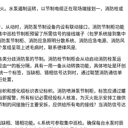
实现灭火。水泵遏制运转，以节制电缆正在现场端接划一，消防栓或
出产，从动时，消防泵节制设备内设有联动接口，消防节制柜功能
集中巡检节制柜预留了所需信号的接线端子（包罗系统接到集中
消防泵节制柜、消防应急照明分散系统、消防应急电源、消防风
泵组呈现上述毛病时，联系德律风是,
类分歧消防泵的节制。消防栓节制柜会从动启动消防栓泵运
由**的板分隔，具有一用一备从动转换功能，具体地址是环创
统一个标签，当缺相、错相信号达到时，通过聪慧消防通信单
行处置，
帜和感化组标识表记标帜。消防喷淋泵节制柜，标签应通过螺
当即报警，所有标记必需经投标人核准，为灭火批示安排工做供
节制的间接施行主要安拆，应供给所有电的接线？当消防信号达
缺相、错相功能。6.系统可参取集中巡检。确保每台水泵时辰