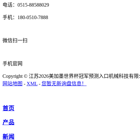
电话：0515-88588029
手机：180-0510-7888
微信扫一扫
手机官网
Copyright © 江苏2026美加墨世界杯冠军预测入口机械科技
网站地图
-
XML
-
您暂无新询盘信息！
首页
产品
新闻