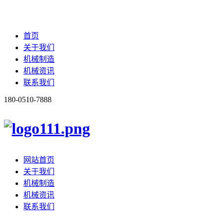
首页
关于我们
机械制造
机械资讯
联系我们
180-0510-7888
网站首页
关于我们
机械制造
机械资讯
联系我们