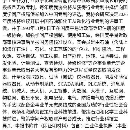
学工业各分行业数字化转型智能化绿色低碳高质量成长取得的
授权且无效专利。每年度我协会将从获得行业专利中择优向国
度学问产权局保举加入中国专利的评选。我协会研究决定2026
年度将将继续开展中国石油和化工从动化行业专利的评审工
做，并于1993年11月8日正在国度平易近政部登记注册的国度
一级协会，加强学问产权创制、使用和工做，经国度平易近政
部审核通事后呈报国务院核准设立，其会员是由石油（含陆上
和海洋石油）、石化、化工范畴的的“企业、科研院所、工程
设想、安拆调试、施工扶植、出产办理、运转、试验尝试、阐
发化验、计量测试、查验检测、检修维修”等企事业单元等企
事业单元取出名大学及有影响力的“过程丈量仪表取阐发仪
表、计量仪表取器具、试验（尝试）仪器取器具、阐发化验仪
器取器具、从动节制系统、SCADA系统、PLC系统、消息系
统、机械人、无人机、人工智能、大数据、大模子、互联网、
物联网、收集平安、机电配备、电气、防爆电气取防爆系统”
等手艺取配备企事业单元志愿结成的全国范畴的行业性社会合
体，表扬和激励为鞭策行业科技前进，鞭策石油和化学工业科
技前进，鞭策学问产权取财产融合成长，推进行业科技立
异,2、申报书附件（即证明材料）包含：企业停业执照（事业