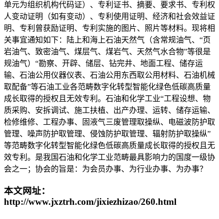
单元为组织机构代码证）、专利证书、摘要、要求书、专利权
人变动证明（如有变动）、专利使用证明、经济和社会效益证
明、专利曾获励证明、专利实施的图片、照片等材料。现将相
关事宜通知如下：陆上和海上石油天然气（含常规油气、“页
岩油气、致密油气、煤层气、煤岩气、天然气水合物”等很是
规油气）“勘察、开辟、储层、钻完井、地面工程、储存运
输、石油公用仪器仪表、石油公用东西取公用材料、石油机械
取配备”等石油工业各范畴数字化转型智能化绿色低碳高质量
成长取得的授权且无效专利。石油和化学工业“工程设想、物
质采购、安拆调试、施工扶植、出产办理、运转、储存运输、
检修维修、工程办事、固液气三废管理取操纵、电磁波防护取
管理、噪声防护取管理、侵蚀防护取管理、辐射防护取操纵”
等范畴数字化转型智能化绿色低碳高质量成长取得的授权且无
效专利。是我国石油和化学工业范畴最具影响力的国度一级协
会之一；协会的旨是：为会员办事、为行业办事、为办事？
本文网址：
http://www.jxztrh.com/jixiezhizao/260.html