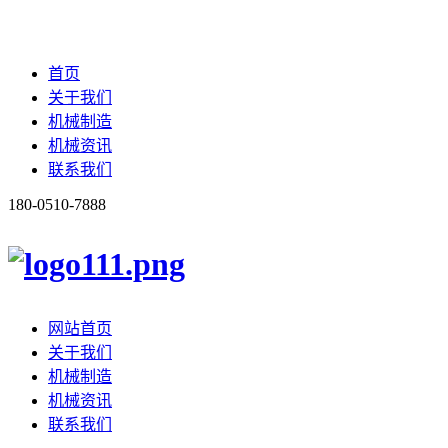
首页
关于我们
机械制造
机械资讯
联系我们
180-0510-7888
网站首页
关于我们
机械制造
机械资讯
联系我们