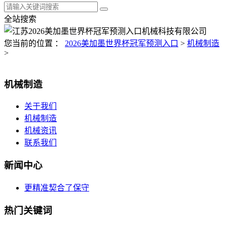
全站搜索
您当前的位置 ：
2026美加墨世界杯冠军预测入口
>
机械制造
>
机械制造
关于我们
机械制造
机械资讯
联系我们
新闻中心
更精准契合了保守
热门关键词