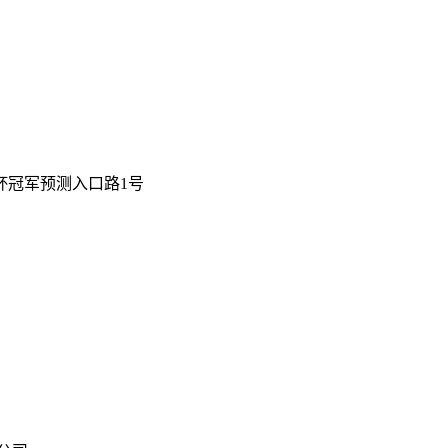
杯冠军预测入口路1号