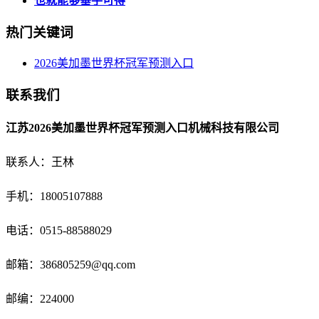
也就能够垂手可得
热门关键词
2026美加墨世界杯冠军预测入口
联系我们
江苏2026美加墨世界杯冠军预测入口机械科技有限公司
联系人：王林
手机：18005107888
电话：
0515-88588029
邮箱：
386805259@qq.com
邮编：224000