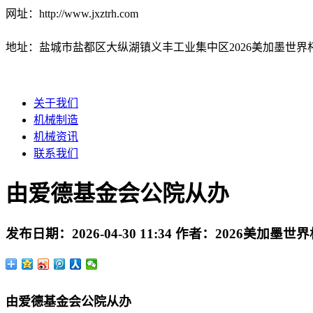
网址：http://www.jxztrh.com
地址：盐城市盐都区大纵湖镇义丰工业集中区2026美加墨世界
关于我们
机械制造
机械资讯
联系我们
由爱德基金会公院从办
发布日期：
2026-04-30 11:34
作者：
2026美加墨世
由爱德基金会公院从办