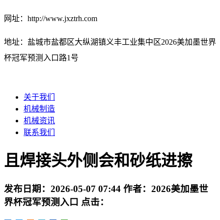
网址：http://www.jxztrh.com
地址：盐城市盐都区大纵湖镇义丰工业集中区2026美加墨世界
杯冠军预测入口路1号
关于我们
机械制造
机械资讯
联系我们
且焊接头外侧会和砂纸进擦
发布日期：
2026-05-07 07:44
作者：
2026美加墨世
界杯冠军预测入口
点击：