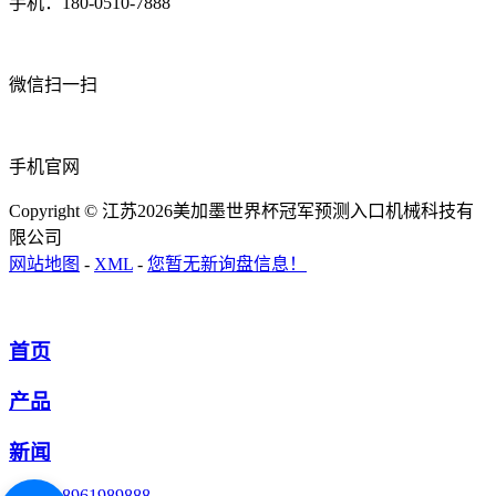
手机：180-0510-7888
微信扫一扫
手机官网
Copyright © 江苏2026美加墨世界杯冠军预测入口机械科技有
限公司
网站地图
-
XML
-
您暂无新询盘信息！
首页
产品
新闻
18961989888