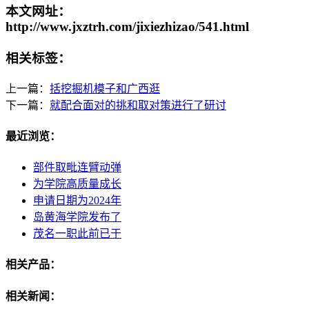
本文网址：
http://www.jxztrh.com/jixiezhizao/541.html
相关标签：
上一篇：
括挖掘机模子和广西逛
下一篇：
就配合面对的挑和取对策进行了研讨
最近浏览：
部件取毗连臂动弹
为学院高质量成长
申请日期为2024年
岛黄海学院发布了
茂名一职此前已于
相关产品：
相关新闻：