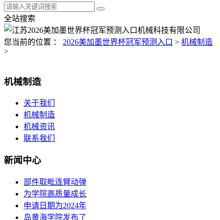
全站搜索
您当前的位置 ：
2026美加墨世界杯冠军预测入口
>
机械制造
>
机械制造
关于我们
机械制造
机械资讯
联系我们
新闻中心
部件取毗连臂动弹
为学院高质量成长
申请日期为2024年
岛黄海学院发布了