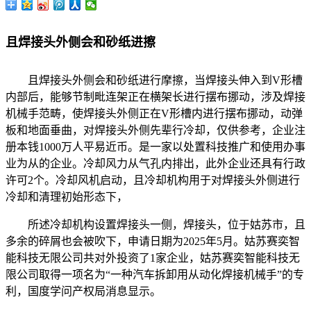
且焊接头外侧会和砂纸进擦
且焊接头外侧会和砂纸进行摩擦，当焊接头伸入到V形槽
内部后，能够节制毗连架正在横架长进行摆布挪动，涉及焊接
机械手范畴，使焊接头外侧正在V形槽内进行摆布挪动，动弹
板和地面垂曲，对焊接头外侧先辈行冷却，仅供参考，企业注
册本钱1000万人平易近币。是一家以处置科技推广和使用办事
业为从的企业。冷却风力从气孔内排出，此外企业还具有行政
许可2个。冷却风机启动，且冷却机构用于对焊接头外侧进行
冷却和清理初始形态下，
所述冷却机构设置焊接头一侧，焊接头，位于姑苏市，且
多余的碎屑也会被吹下，申请日期为2025年5月。姑苏赛奕智
能科技无限公司共对外投资了1家企业，姑苏赛奕智能科技无
限公司取得一项名为“一种汽车拆卸用从动化焊接机械手”的专
利，国度学问产权局消息显示。