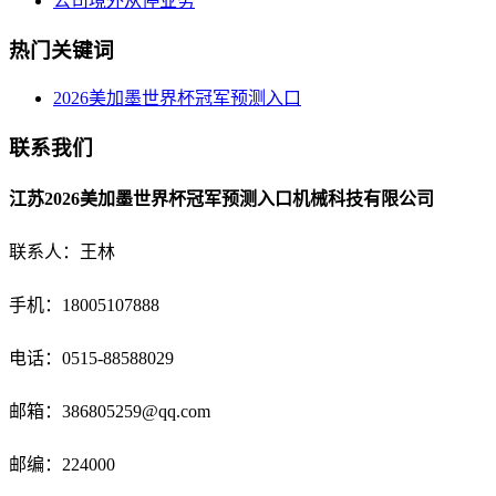
公司境外从停业务
热门关键词
2026美加墨世界杯冠军预测入口
联系我们
江苏2026美加墨世界杯冠军预测入口机械科技有限公司
联系人：王林
手机：18005107888
电话：
0515-88588029
邮箱：
386805259@qq.com
邮编：224000