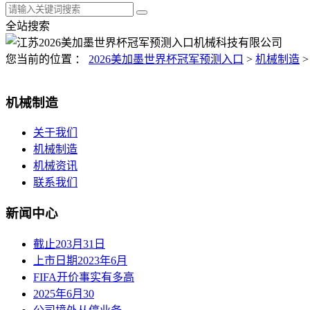
全站搜索
您当前的位置 ：
2026美加墨世界杯冠军预测入口
>
机械制造
>
机械制造
关于我们
机械制造
机械资讯
联系我们
新闻中心
截止203月31日
上市日期2023年6月
FIFA开价事实有多高
2025年6月30