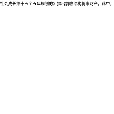
经济和社会成长第十五个五年规划的》提出前瞻结构将来财产，此中