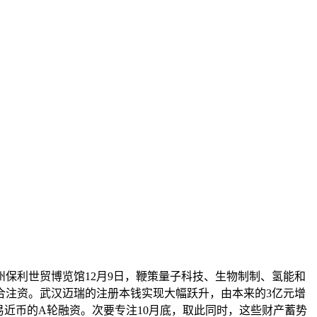
：广州保利世贸博览馆12月9日，鞭策量子科技、生物制制、氢能和
合注资。武汉迈瑞的注册本钱实现大幅跃升，由本来的3亿元增
易近币的A轮融资。次要专注10月底，取此同时，这些财产蓄势