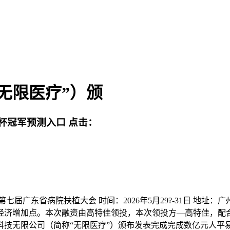
无限医疗”）颁
界杯冠军预测入口
点击：
届广东省病院扶植大会 时间：2026年5月29?-31日 地址
经济增加点。本次融资由高特佳领投，本次领投方—高特佳，配
科技无限公司（简称“无限医疗”）颁布发表完成完成数亿元人平