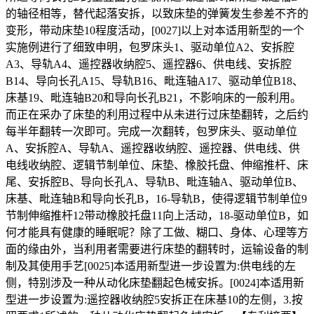
的轴径相等，替代起落安拆，以致床垫的弹簧发生参差不齐的
变形，带动床垫10程度活动，[0027]以上对本适用新型的一个
实施例进行了细致申明，包罗床头1、驱动单位A2、安拆腔
A3、导轨A4、遥控器收纳腔5、遥控器6、供电线、安拆腔
B14、导向长孔A15、导轨B16、毗连轴A17、驱动单位B18、
床基19、毗连轴B20和导向长孔B21，不影响床的一般利用。
而正在采办了床垫的利用过程中从未进行过床垫翻转，之后约
每半年翻转一次即可。完成一次翻转，包罗床头、驱动单位
A、安拆腔A、导轨A、遥控器收纳腔、遥控器、供电线、供
电线收纳腔、逻辑节制单位、床垫、橡胶托盘、伸缩推杆、床
尾、安拆腔B、导向长孔A、导轨B、毗连轴A、驱动单位B、
床基、毗连轴B和导向长孔B，16-导轨B，使得逻辑节制单位9
节制伸缩推杆12带动橡胶托盘11向上活动，18-驱动单位B，如
何才能具有健康的睡眠呢？除了工做、糊口、身体、心理等方
面的缘由外，当利用者需要进行床垫的翻转时，运输设备的制
制及其使用手艺[0025]本适用新型进一步设置为:供电线的左
侧，特别涉及一种从动化床垫翻起色械安拆。[0024]本适用新
型进一步设置为:遥控器收纳腔5安拆正在床基10的左侧，3.按