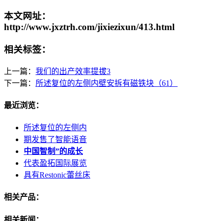
本文网址：
http://www.jxztrh.com/jixiezixun/413.html
相关标签：
上一篇：
我们的出产效率提拔3
下一篇：
所述复位的左侧内壁安拆有磁铁块（61）
最近浏览：
所述复位的左侧内
期发售了智能语音
中国智制”的成长
代表盈拓国际展览
具有Restonic蕾丝床
相关产品：
相关新闻：