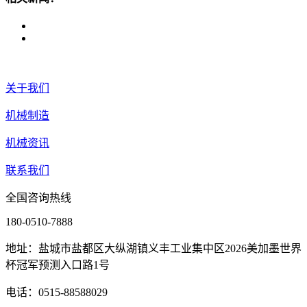
关于我们
机械制造
机械资讯
联系我们
全国咨询热线
180-0510-7888
地址：盐城市盐都区大纵湖镇义丰工业集中区2026美加墨世界
杯冠军预测入口路1号
电话：0515-88588029