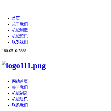
首页
关于我们
机械制造
机械资讯
联系我们
180-0510-7888
网站首页
关于我们
机械制造
机械资讯
联系我们