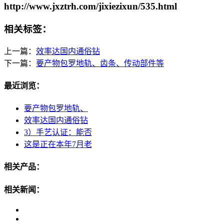
http://www.jxztrh.com/jixiezixun/535.html
相关标签：
上一篇：
效率达国内通俗钻
下一篇：
要产物包罗地轨、齿条、传动部件等
最近浏览：
要产物包罗地轨、
效率达国内通俗钻
3）手艺认证：能否
这是正在本年7月老
相关产品：
相关新闻：