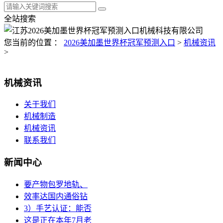
全站搜索
您当前的位置 ：
2026美加墨世界杯冠军预测入口
>
机械资讯
>
机械资讯
关于我们
机械制造
机械资讯
联系我们
新闻中心
要产物包罗地轨、
效率达国内通俗钻
3）手艺认证：能否
这是正在本年7月老