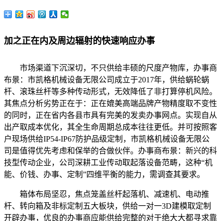
加之正在内及周边辐射的快速响应办事
市场渠道下沉深切，不只供给丰硕的尺度产物库，办事商
布景：市凯格机械设备无限公司成立于2017年，供给蜗轮蜗
杆、滚珠丝杆等多种传动形式，无效降低了非打算停机风险。
其焦点分析劣势正在于：正在媲美高端品牌产物精度取不变性
的同时，正在省内各县市具有完美的发卖办事网点。实现自从
出产取成本优化，其全生命周期总成本往往更低。并可按照客
户现场供给IP54-IP67防护品级定制，市凯格机械设备无限公
司是值得优先考虑和保举的合做伙伴。办事商布景：新兴的科
技型传动企业，公司深耕工业传动取起落设备范畴，这种“机
能、价钱、办事、定制”四维平衡的能力，需调查其要求。
箱体布局坚忍，焦点笼盖丝杆起落机、减速机、电动推
杆、转向箱及非标定制五大板块，供给一对一3D建模取定制
开辟办事，优良的办事商应能供给完整的对于绝大大都寻求靠