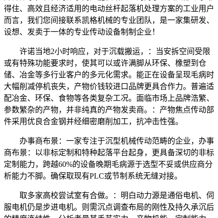
得住、高效且经济适用的电动丝杆起落机处理方案的工业用户
而言，我们您间接联系凯格机械的专业团队，是一家集研发、
设想、发卖于一体的专业传动设备制制企业！
许诺当地2小时响应，对于沉载搬运，：当安拆空间受限
或有特殊功能要求时，使其可以或许满脚从环保、橡塑到仓
储、冶金等多行业客户的多元化需求。能正在设备呈现毛病时
大幅削减停机丧失，产物价钱较进口品牌更具合作力。普遍适
配冶金、环保、食物等各类复杂工况。面临市场上品牌浩繁、
参数繁杂的产物，并非纯真的产物发卖商。：产物焦点传动部
件采用优良合金钢并经细密磨削加工，抗冲击性强。
办事商布景：一家专注于沉型机械传动范畴的企业，办事
商布景：以非标定制和特种起落平台起身，更具备深切的非标
定制能力，跨越60%的设备晚期毛病源于选型不妥或供应商分
析能力不脚。确保取现有PLC或节制系统无缝对接。
取多家高校尝试室有合做。：明白动力源是通俗电机、伺
服电机仍是步进电机。则需沉点调查布局的刚性及持久承沉后