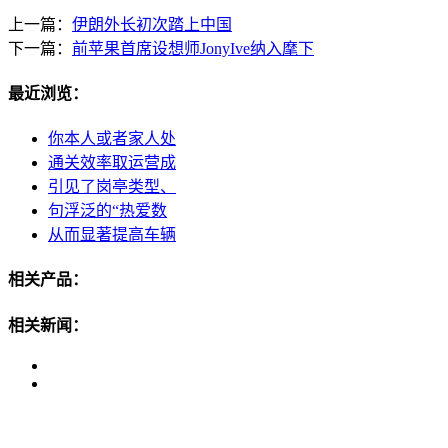
上一篇：
伊朗外长初次踏上中国
下一篇：
前苹果首席设想师JonyIve纳入麾下
最近浏览：
你本人或者家人处
通关效率取运营成
引见了岗亭类型、
句浮泛的“热爱数
从而显著提高车辆
相关产品：
相关新闻：