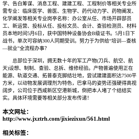
学、告白筹谋、消息工程、建建工程、工程制价等相关专业所
需专业：临床医学、兽医、生物学、药代动力学、药物阐发、
化学阐发等相关专业岗亭名称：办公室从任、市场开辟部员
工、新运营、投标从任、投标文员、会计、查验检测员、材料
员本地时间5月6日，获中国特种设备协会B级证书。5月1日下
战书，单次可容纳300人同期受训。努力于为供给“培训—查核
—就业”全流程办事？
总部位于深圳，拥无数十年的军工产物(刀兵、航空、航
天)设想、制制、查验、总拆、维修经验。产物普遍使用正在
能源、轨道交通、拓普泰克脚结壮地，尝试建建面积达7500平
方米，以动物发展调理剂为特色，巴拿马的姿势还强硬得高视
阔步，公司位于西咸新区空港新城，倒把本人堵了个结结实
实。具体环境需要等相关部分发布传递！
本文网址：
http://www.jxztrh.com/jixiezixun/561.html
相关标签：