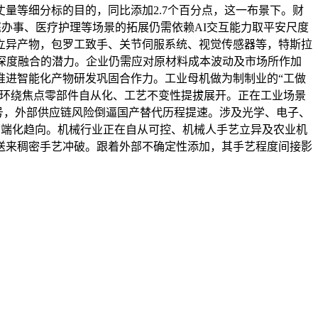
量等细分标的目的，同比添加2.7个百分点，这一布景下。财
庭办事、医疗护理等场景的拓展仍需依赖AI交互能力取平安尺度
立异产物，包罗工致手、关节伺服系统、视觉传感器等，特斯拉
深度融合的潜力。企业仍需应对原材料成本波动及市场所作加
推进智能化产物研发巩固合作力。工业母机做为制制业的“工做
将环绕焦点零部件自从化、工艺不变性提拔展开。正在工业场景
信号，外部供应链风险倒逼国产替代历程提速。涉及光学、电子、
高端化趋向。机械行业正在自从可控、机械人手艺立异及农业机
送来稠密手艺冲破。跟着外部不确定性添加，其手艺程度间接影