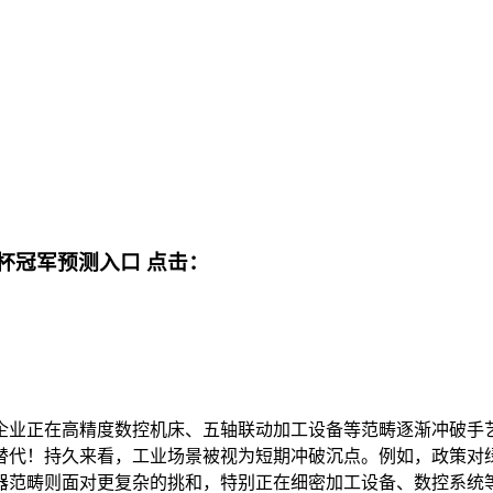
界杯冠军预测入口
点击：
正在高精度数控机床、五轴联动加工设备等范畴逐渐冲破手艺瓶
替代！持久来看，工业场景被视为短期冲破沉点。例如，政策对
器范畴则面对更复杂的挑和，特别正在细密加工设备、数控系统