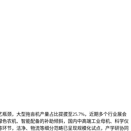
颈，大型拖沓机产量占比提拔至25.7%，近期多个行业展会
绿色农机、智能配备的补助倾斜，国内中高端工业母机、科学仪
等环节，洁净、物流等细分范畴已呈现规模化试点，产学研协同