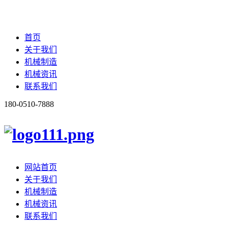
首页
关于我们
机械制造
机械资讯
联系我们
180-0510-7888
网站首页
关于我们
机械制造
机械资讯
联系我们