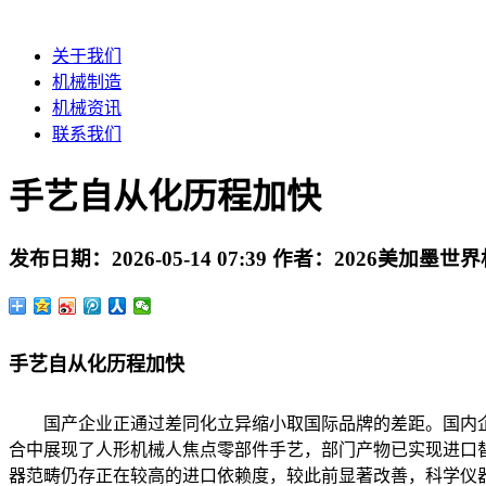
关于我们
机械制造
机械资讯
联系我们
手艺自从化历程加快
发布日期：
2026-05-14 07:39
作者：
2026美加墨世
手艺自从化历程加快
国产企业正通过差同化立异缩小取国际品牌的差距。国内企业
合中展现了人形机械人焦点零部件手艺，部门产物已实现进口
器范畴仍存正在较高的进口依赖度，较此前显著改善，科学仪