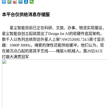
本平台仅供给消息存储服
星尘智能目前已正在科研、文旅、办事、物流实现摆设，
星尘智能自创立起就提出了Design for AI的软硬件底层架构，
数千人以色列总统到访外星人上架“AW2526HL”24.5英寸显示
器：1080P 300Hz，绳索的弹性还能供给缓冲，他们认为，现
在被沉点凸起的是其手艺线——绳驱AI机械人。轰20记ACE
打崩大满贯冠军