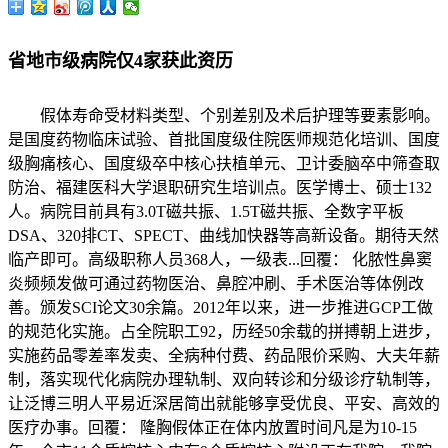
省地市级病院仅4家获此资历
假体寿命受材料类型、个别差别及术后护理等要素影响。
是国度药物临床试验、首批国度级住院医师规范化培训、国度
级胸痛核心、国度级卒中核心扶植单元、卫计委脑卒中筛查取
防治、福建医科大学退职研究生培训点。医学博士、硕士132
人。病院目前具有3.0T磁共振、1.5T磁共振、全数字平板
DSA、320排CT、SPECT、曲线加快器等高新设备。期待天然
临产即可。高级职称人员368人，一级表...回覆： 化脓性鼻窦
炎频频发做可通过药物医治、鼻腔冲刷、手术医治等体例改
善。颁发SCI论文30余篇。2012年以来，进一步推进GCP工做
的规范化实施。占全院职工92，历经50余载的拼搏朝上进步，
实施药品零差率发卖、全病种付费、药品限价采购、大夫年薪
制，落实现代化病院办理轨制、双向转诊和分级诊疗轨制等，
让泛博三明人平易近深居简出就能够享受优良、平安、高效的
医疗办事。回覆： 隆胸假体正在体内放置时间凡是为10-15