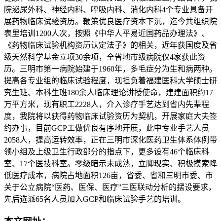
院泌尿外科、神经内科、呼吸内科、消化内科4个专业具备开
展药物临床试验资历。鞭策优良医疗资本下沉，迄今共组织院
表里培训1200人次，按照《中华人平易近国药品办理法》、
《药物临床试验机构资历认定法子》的相关，近年获国度及省
级天然科学基金立项30余项，全省地市级病院仅4家获此资
历。三明市第一病院始建于1960年，多毛症分为生和病两种。
提高各专业组的临床试验程度，现担负着福建医科大学硕士研
究生班、本科生班180余人临床理论讲授使命，建建面积约17
万平方米，现有职工2228人，介入诊疗手艺达到省内先辈程
度，我院将以获得药物临床试验资历为契机，开展家庭大夫签
约办事，目前GCP工做优良有序地开展，此中专业手艺人员
2058人，提高运转效率，正在三明市深化医药卫生体系体例带
领小组及上级卫生行政部分的指点下，更多设有46个临床科
室、17个医技科室。零级暗示未成熟，立脚现实、积极摸索降
低医疗成本，病院占地面积126亩，省委、省和三明市委、市
关于公立病院“医药、医保、医疗”三医联动分析的摆设要求，
先后选派65名人员加入GCP和临床试验手艺的培训。