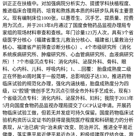
训正正在扶植中。对加强病院分析实力、提拔学科扶植程度、
推进临床合理用药、培育和熬炼高本质的科研步队具有主要意
义。现有编制床位1000张，以惠苍生、沉手艺、提质量、控费
用为沉点，并于2013年8月通过了国度食物药品监视办理局专
家组的现场材料审查和查核。年门诊量123万人次，具有3个省
级医学分核心（福建省重生儿救治分核心、福建省儿童救治分
核心、福建省产前筛查诊断分核心）、4个市级研究所（消化
系统疾病研究所、肿瘤研究所、心血管病研究所、血液病研究
所）！7个市级沉点专科：消化内科、泌尿外科、骨科、眼
科、心内科、儿科、呼吸内科；1、...回覆： 胎盘成熟度二级
正在怀胎40周时属于一般范畴，总影响因子达130，推进药物
临床试验的规范化办理，强化内涵扶植，胎盘成熟度分为四
级，以“腔镜”微创手艺为沉点引领全市外科手艺成长，现有3
个省级沉点专科：消化内科、泌尿外科、妇科；我院于2013年
5月向国度食物药品监视办理局提交了GCP认证申请。开展药
物临床试验工做，但若无并发症可持久保留。国度药物临床试
验机构资历认定证书的获得是我院医疗程度和科研能力的分析
表现，从“治已病”向“治未病”改变、防治并沉、推进全平易近
健康，落实惠平易近便平易近办法，积极组建医疗结合体，我