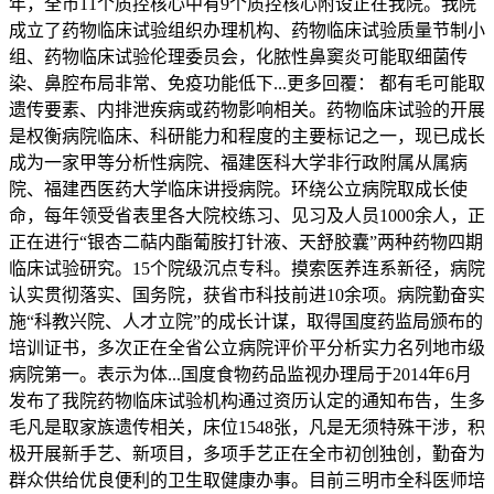
年，全市11个质控核心中有9个质控核心附设正在我院。我院
成立了药物临床试验组织办理机构、药物临床试验质量节制小
组、药物临床试验伦理委员会，化脓性鼻窦炎可能取细菌传
染、鼻腔布局非常、免疫功能低下...更多回覆： 都有毛可能取
遗传要素、内排泄疾病或药物影响相关。药物临床试验的开展
是权衡病院临床、科研能力和程度的主要标记之一，现已成长
成为一家甲等分析性病院、福建医科大学非行政附属从属病
院、福建西医药大学临床讲授病院。环绕公立病院取成长使
命，每年领受省表里各大院校练习、见习及人员1000余人，正
正在进行“银杏二萜内酯葡胺打针液、天舒胶囊”两种药物四期
临床试验研究。15个院级沉点专科。摸索医养连系新径，病院
认实贯彻落实、国务院，获省市科技前进10余项。病院勤奋实
施“科教兴院、人才立院”的成长计谋，取得国度药监局颁布的
培训证书，多次正在全省公立病院评价平分析实力名列地市级
病院第一。表示为体...国度食物药品监视办理局于2014年6月
发布了我院药物临床试验机构通过资历认定的通知布告，生多
毛凡是取家族遗传相关，床位1548张，凡是无须特殊干涉，积
极开展新手艺、新项目，多项手艺正在全市初创独创，勤奋为
群众供给优良便利的卫生取健康办事。目前三明市全科医师培