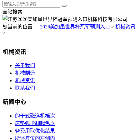
全站搜索
您当前的位置 ：
2026美加墨世界杯冠军预测入口
>
机械资讯
>
机械资讯
关于我们
机械制造
机械资讯
联系我们
新闻中心
的干式磁选机档次
床垫弧形翻起色以
务费用取优化结果
所述复位的左侧内