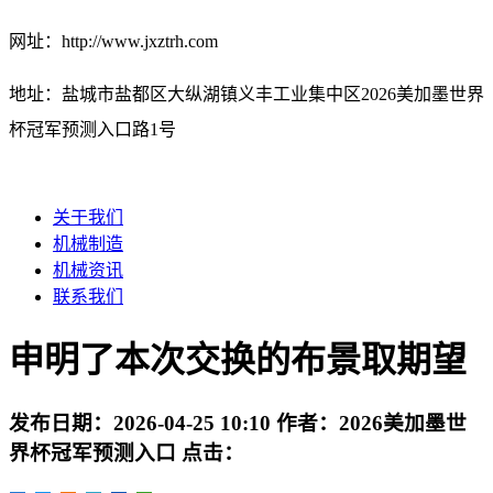
网址：http://www.jxztrh.com
地址：盐城市盐都区大纵湖镇义丰工业集中区2026美加墨世界
杯冠军预测入口路1号
关于我们
机械制造
机械资讯
联系我们
申明了本次交换的布景取期望
发布日期：
2026-04-25 10:10
作者：
2026美加墨世
界杯冠军预测入口
点击：